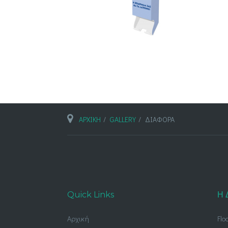
ΑΡΧΙΚΗ
GALLERY
ΔΙΑΦΟΡΑ
Quick Links
Η 
Αρχική
Flo