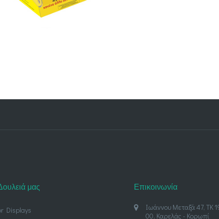
Δουλειά μας
Επικοινωνία
Ιωάννου Μεταξά 47, ΤΚ 1
or Displays
00, Καρελάς - Κορωπί